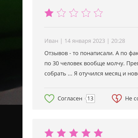
Иван | 14 января 2023 | 20:28
Отзывов - то понаписали. А по фа
по 30 человек вообще молчу. Пре
собрать ... Я отучился месяц и но
Согласен
13
Не с