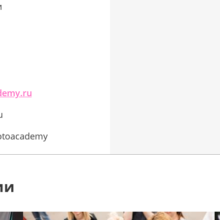
и
demy.ru
u
hotoacademy
ии