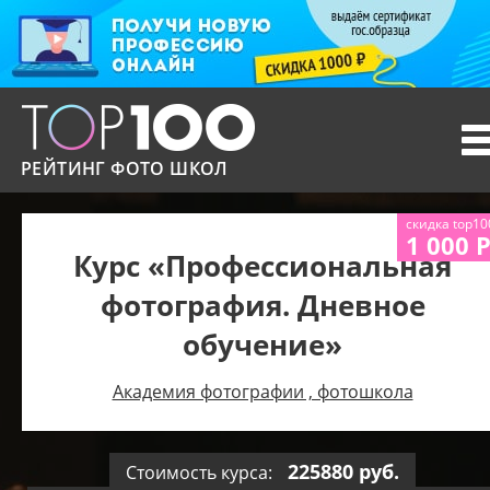
T
n
РЕЙТИНГ ФОТО ШКОЛ
скидка top10
1 000 
Курс «Профессиональная
фотография. Дневное
обучение»
Академия фотографии , фотошкола
225880 руб.
Стоимость курса: