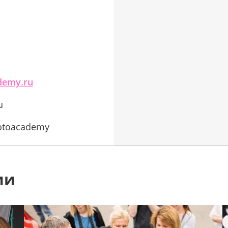
demy.ru
u
hotoacademy
ии