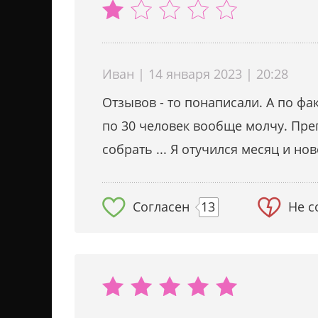
Иван | 14 января 2023 | 20:28
Отзывов - то понаписали. А по фа
по 30 человек вообще молчу. Пре
собрать ... Я отучился месяц и но
Согласен
13
Не с