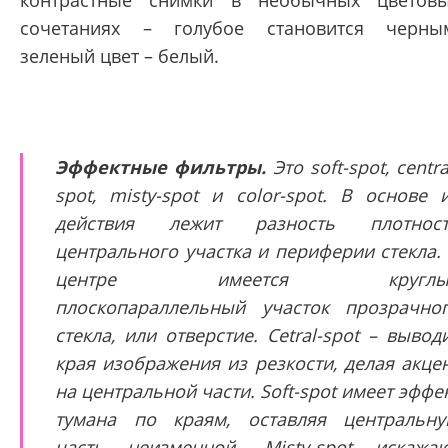
контрастные снимки в необычных цветов
сочетаниях – голубое становится черны
зеленый цвет – белый.
Эффектные фильтры.
Это soft-spot, centra
spot, misty-spot и color-spot. В основе 
действия лежит разность плотност
центрального участка и периферии стекла.
центре имеется круглы
плоскопараллельный участок прозрачно
стекла, или отверстие. Cetral-spot – вывод
края изображения из резкости, делая акце
на центральной части. Soft-spot имеет эффе
тумана по краям, оставляя центральн
часть неизменной. Misty-spot искажа