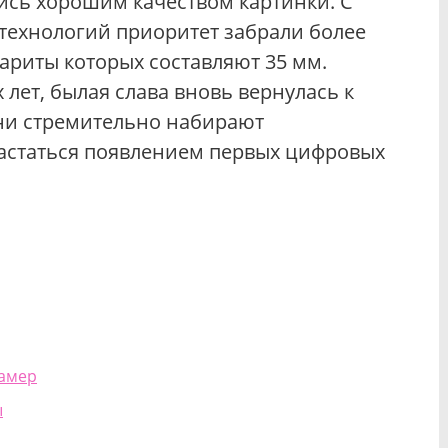
сь хорошим качеством картинки. С
технологий приоритет забрали более
ариты которых составляют 35 мм.
 лет, былая слава вновь вернулась к
ни стремительно набирают
вастаться появлением первых цифровых
камер
ы