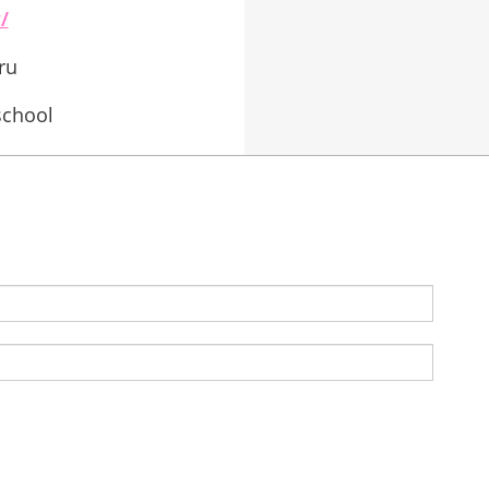
/
ru
school