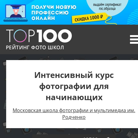
T
n
РЕЙТИНГ ФОТО ШКОЛ
Интенсивный курс
фотографии для
начинающих
Московская школа фотографии и мультимедиа им.
Родченко