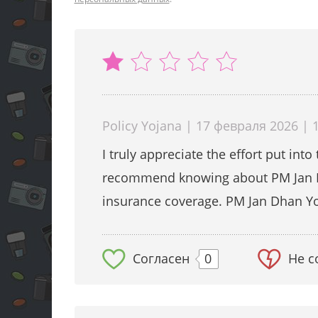
Policy Yojana | 17 февраля 2026 | 
I truly appreciate the effort put into
recommend knowing about PM Jan Dha
insurance coverage. PM Jan Dhan Yo
Согласен
0
Не с