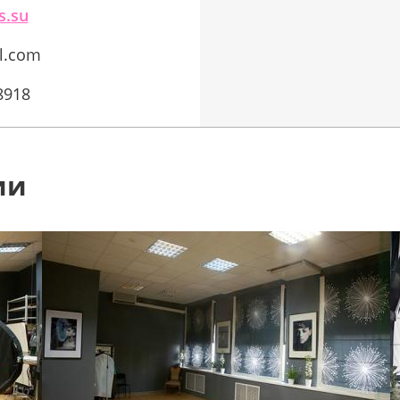
s.su
l.com
8918
ии