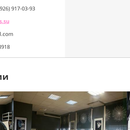
(926) 917-03-93
s.su
l.com
8918
ии