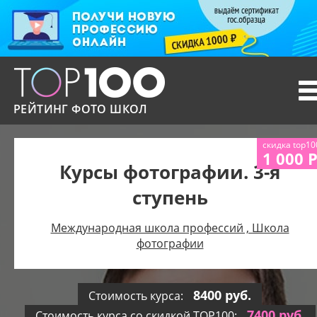
T
n
РЕЙТИНГ ФОТО ШКОЛ
скидка top10
1 000 
Курсы фотографии. 3-я
ступень
Международная школа профессий , Школа
фотографии
8400 руб.
Стоимость курса:
7400 руб.
Стоимость курса со скидкой TOP100: