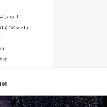
1, стр. 1
915) 454-25-15
u
ru
oiap
ии