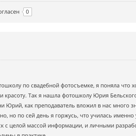
огласен
0
ошколу по свадебной фотосъемке, я поняла что х
у и красоту. Так я нашла фотошколу Юрия Бельског
и Юрий, как преподаватель вложил в нас много з
вно, но по сей день я горжусь, что училась именно
иск с целой массой информации, и личными разра
одимы в практике.