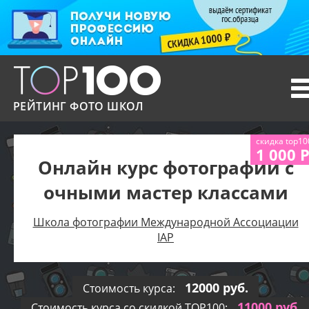
T
n
РЕЙТИНГ ФОТО ШКОЛ
скидка top10
1 000 
Онлайн курс фотографии с
очными мастер классами
Школа фотографии Международной Ассоциации
IAP
12000 руб.
Стоимость курса:
11000 руб.
Стоимость курса со скидкой TOP100: