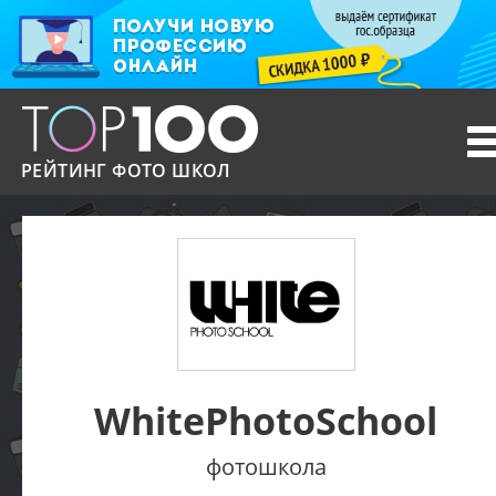
T
n
РЕЙТИНГ ФОТО ШКОЛ
WhitePhotoSchool
фотошкола