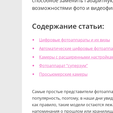
способное заменить габаритную
возможностями фото и видеофи
Содержание статьи:
Цифровые фотоаппараты и их виды
Автоматические цифровые фотоапп
Камеры с расширенными настройка
Фотоаппарат “суперзум”
Просьюмерские камеры
Самые простые представители фотоаппа
популярность, поэтому, в наши дни увид
как правило, такие модели остаются леж
напоминания о прошлом или хранилища