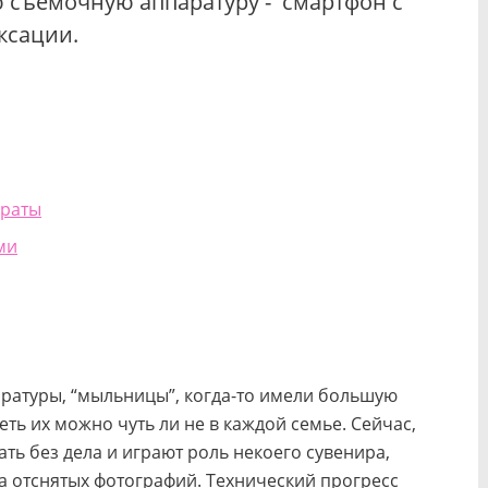
 съемочную аппаратуру - смартфон с
ксации.
араты
ми
ратуры, “мыльницы”, когда-то имели большую
еть их можно чуть ли не в каждой семье. Сейчас,
ать без дела и играют роль некоего сувенира,
 отснятых фотографий. Технический прогресс